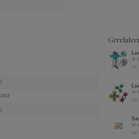
Gerelatee
Lu
Op 
0
Lu
1002
Op 
0
Sa
Op 