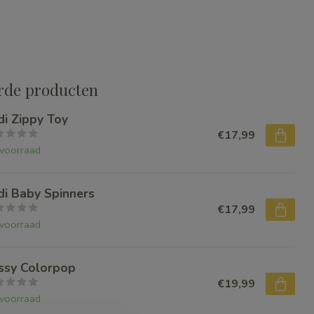
rde producten
di Zippy Toy
€17,99
voorraad
di Baby Spinners
€17,99
voorraad
ssy Colorpop
€19,99
voorraad