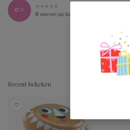
0
/
5
0
sterren op basis van
0
beoordelingen
Recent bekeken