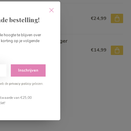
sy Fruit n' Spill
€24,99
de bestelling!
voorraad
de hoogte te blijven over
ttle Dutch Activiteitenhanger
korting op je volgende
okodil - Safari Friends
€14,99
voorraad
Inschrijven
heb de
privacy policy
gelezen.
stelwaarde van €25,00
let!