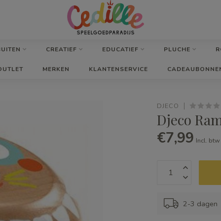
BUITEN
CREATIEF
EDUCATIEF
PLUCHE
R
OUTLET
MERKEN
KLANTENSERVICE
CADEAUBONNE
DJECO
Djeco Ram
€7,99
Incl. btw
2-3 dagen