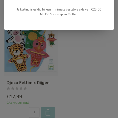
Recent bekeken
Je korting is geldig bij een minimale bestelwaarde van €25,00
M.U.V. Microstep en Outlet!
Djeco Feltimix Rijgen
€17,99
Op voorraad