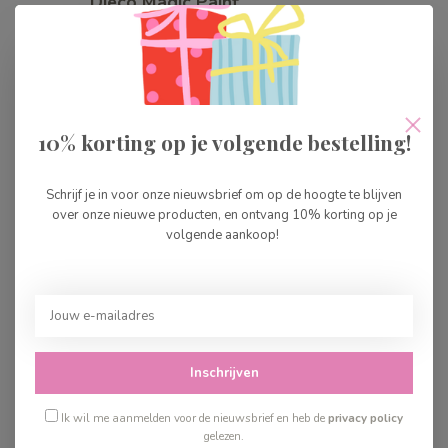
Djeco Magic Paint
Dressup Animals
€10,99
Op voorraad
Djeco DIY Schatkist Roze
10% korting op je volgende bestelling!
€15,99
Op voorraad
Schrijf je in voor onze nieuwsbrief om op de hoogte te blijven
over onze nieuwe producten, en ontvang 10% korting op je
Djeco Schilderset
volgende aankoop!
€16,99
Op voorraad
Djeco Tekening
Overtrekken
€19,99
Inschrijven
Op voorraad
Ik wil me aanmelden voor de nieuwsbrief en heb de
privacy policy
gelezen.