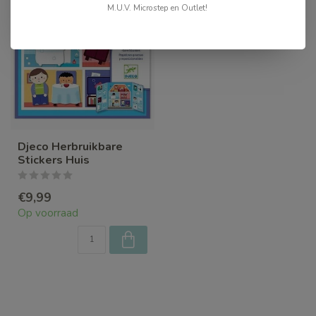
M.U.V. Microstep en Outlet!
Djeco Herbruikbare
Stickers Huis
€9,99
Op voorraad