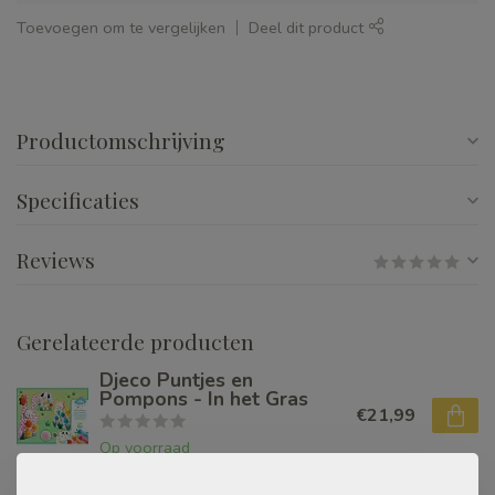
Toevoegen om te vergelijken
Deel dit product
Productomschrijving
Specificaties
Reviews
Gerelateerde producten
Djeco Puntjes en
Pompons - In het Gras
€21,99
Op voorraad