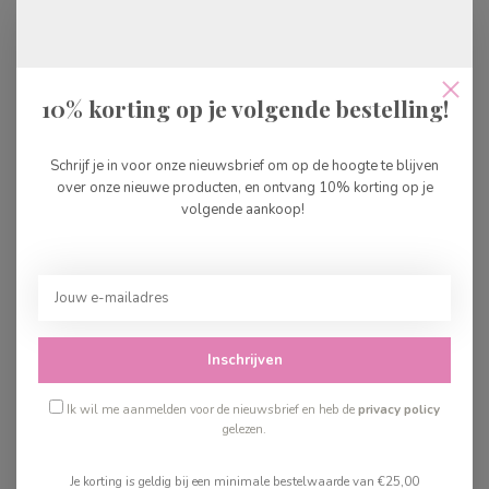
Djeco Kralen Pot Filacolor
€14,99
Op voorraad
10% korting op je volgende bestelling!
Djeco Viltplaten Dieren
€13,99
Schrijf je in voor onze nieuwsbrief om op de hoogte te blijven
Op voorraad
over onze nieuwe producten, en ontvang 10% korting op je
volgende aankoop!
Djeco Herbruikbare Stickers
Dieren
€9,99
Op voorraad
Inschrijven
Recent bekeken
Ik wil me aanmelden voor de nieuwsbrief en heb de
privacy policy
gelezen.
Je korting is geldig bij een minimale bestelwaarde van €25,00