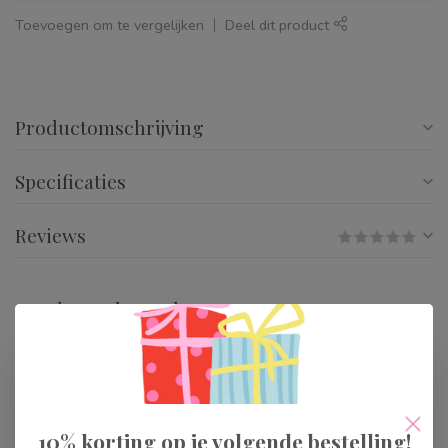
Toevoegen om te vergelijken
Deel dit product
Productomschrijving
Specificaties
Reviews
Gerelateerde producten
Djeco Tinyly Tinyroom
Blue
€15,99
Op voorraad
10% korting op je volgende bestelling!