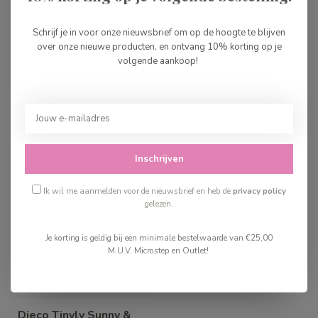
Djeco Tinyly Woodland
House
€36,99
Schrijf je in voor onze nieuwsbrief om op de hoogte te blijven
over onze nieuwe producten, en ontvang 10% korting op je
Op voorraad
volgende aankoop!
Recent bekeken
Inschrijven
Ik wil me aanmelden voor de nieuwsbrief en heb de
privacy policy
gelezen.
Je korting is geldig bij een minimale bestelwaarde van €25,00
M.U.V. Microstep en Outlet!
Djeco Tinyly Sunny &