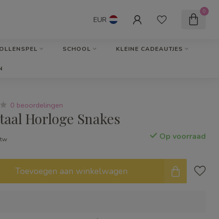
0
EUR
OLLENSPEL
SCHOOL
KLEINE CADEAUTJES
N
0 beoordelingen
taal Horloge Snakes
Op voorraad
btw
Toevoegen aan winkelwagen