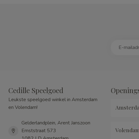
Cedille Speelgoed
Openings
Leukste speelgoed winkel in Amsterdam
Amsterd
en Volendam!
Gelderlandplein, Arent Janszoon
Volenda
Ernststraat 573
1082 LD Amsterdam