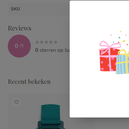
SKU
WEBDD004
Reviews
0
/
5
0
sterren op basis van
0
beoordelingen
Recent bekeken