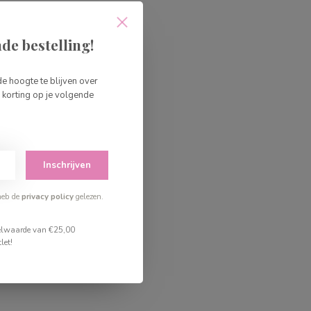
de bestelling!
de hoogte te blijven over
korting op je volgende
Inschrijven
heb de
privacy policy
gelezen.
stelwaarde van €25,00
let!