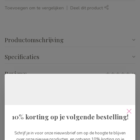
Toevoegen om te vergelijken
Deel dit product
Productomschrijving
Specificaties
Reviews
Gerelateerde producten
Djeco Stickerset Gezichten
10% korting op je volgende bestelling!
€7,99
Op voorraad
Schrijf je in voor onze nieuwsbrief om op de hoogte te blijven
over onze nieuwe producten, en ontvang 10% korting op je