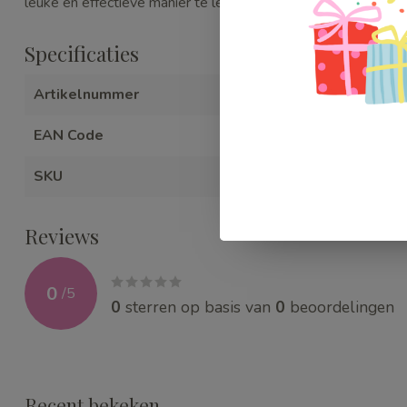
leuke en effectieve manier te leren klokkijken.
Specificaties
Artikelnummer
WEBDD004
EAN Code
307090000
SKU
WEBDD004
Reviews
0
/
5
0
sterren op basis van
0
beoordelingen
Recent bekeken