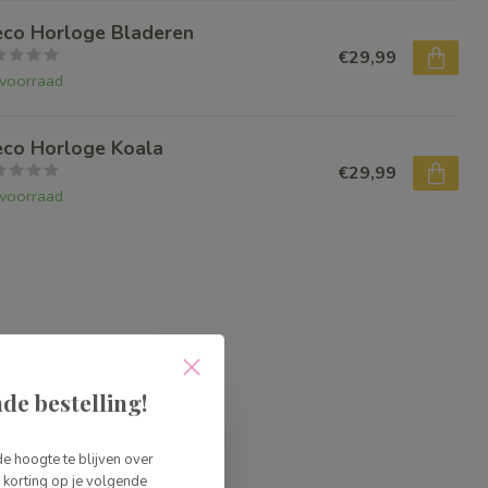
eco Horloge Bladeren
€29,99
voorraad
eco Horloge Koala
€29,99
voorraad
de bestelling!
de hoogte te blijven over
korting op je volgende