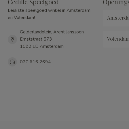
Cedille Speelgoed
Openings
Leukste speelgoed winkel in Amsterdam
Amsterd
en Volendam!
Gelderlandplein, Arent Janszoon
Volenda
Ernststraat 573
1082 LD Amsterdam
020 616 2694