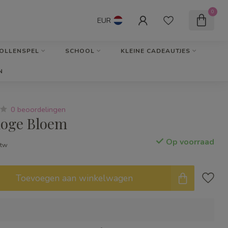
0
EUR
OLLENSPEL
SCHOOL
KLEINE CADEAUTJES
N
0 beoordelingen
loge Bloem
Op voorraad
btw
Toevoegen aan winkelwagen