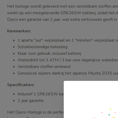
Het horloge wordt geleverd met een verstelbare stoffen a
werkt op een meegeleverde SR626SW batterij, zodat het dire
Djeco een garantie van 2 jaar, wat extra vertrouwen geeft in
Kenmerken:
1 aparte "uur"-wijzerplaat en 1 "minuten"-wijzerplaat o
Schokbestendige behuizing
Klaar voor gebruik, inclusief batterij
Waterdicht tot 3 ATM / 3 bar voor dagelijkse waterbe
Verstelbare stoffen armband
Geruisloze wijzers dankzij het Japanse Miyota 2035 u
Specificaties:
Inclusief 1 SR626SW batterij
2 jaar garantie
Het Djeco Horloge is de perfecte combinatie van educatie e