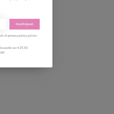
Inschrijven
heb de
privacy policy
gelezen.
stelwaarde van €25,00
let!