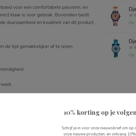
rmband voor een comfortabele pasvorm, en
Dj
ct klaar is voor gebruik. Bovendien biedt
 de duurzaamheid en kwaliteit van dit product.
Op 
Dj
m de tijd gemakkelijker af te lezen
Op 
stendigheid
urwerk
10% korting op je volgen
Schrijf je in voor onze nieuwsbrief om op 
n elegantie, ontworpen om kinderen op een
onze nieuwe producten, en ontvang 10% 