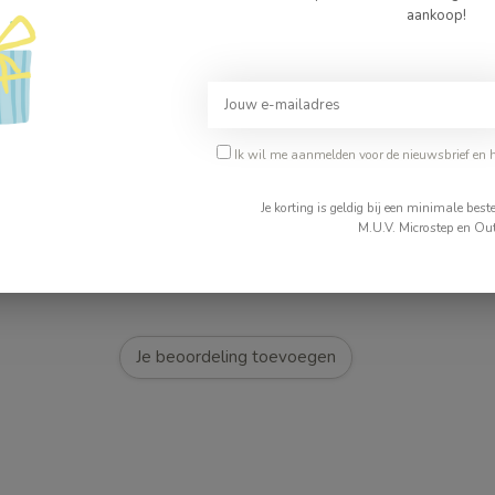
aankoop!
31
Ik wil me aanmelden voor de nieuwsbrief en 
4313
Je korting is geldig bij een minimale be
31
M.U.V. Microstep en Out
Je beoordeling toevoegen