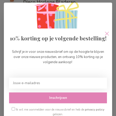
Djeco Horloge Bladeren
€29,99
Op voorraad
Djeco Horloge Nacht
€29,99
10% korting op je volgende bestelling!
Op voorraad
Schrijf je in voor onze nieuwsbrief om op de hoogte te blijven
Djeco Horloge Kat Blauw
over onze nieuwe producten, en ontvang 10% korting op je
volgende aankoop!
€29,99
Op voorraad
Djeco Horloge Superhero
€29,99
Op voorraad
Inschrijven
Ik wil me aanmelden voor de nieuwsbrief en heb de
privacy policy
gelezen.