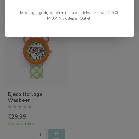
Recent bekeken
Je korting is geldig bij een minimale bestelwaarde van €25,00
M.U.V. Microstep en Outlet!
Djeco Horloge
Wasbeer
€29,99
Op voorraad