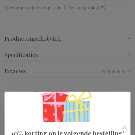
Toevoegen om te vergelijken
Deel dit product
Productomschrijving
Specificaties
Reviews
Gerelateerde producten
Djeco Spel Pyramid
Monkey
€21,99
Op voorraad
10% korting op je volgende bestelling!