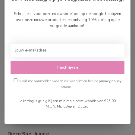
Djeco Spel Sologic Bloc
Inca
€26,99
Schrijf je in voor onze nieuwsbrief om op de hoogte te blijven
over onze nieuwe producten, en ontvang 10% korting op je
Op voorraad
volgende aankoop!
Recent bekeken
Inschrijven
Ik wil me aanmelden voor de nieuwsbrief en heb de
privacy policy
gelezen.
Je korting is geldig bij een minimale bestelwaarde van €25,00
M.U.V. Microstep en Outlet!
Djeco Spel Jungle