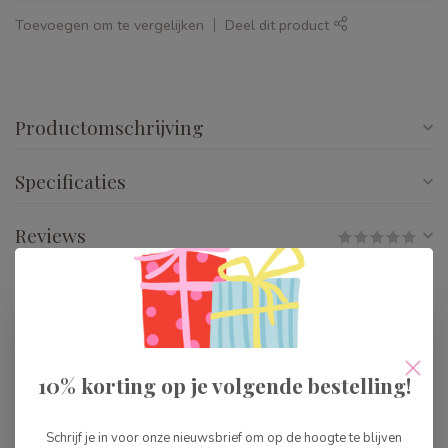
Toevoegen om te vergelijken
Deel dit product
Productomschrijving
Specificaties
Reviews
Gerelateerde producten
Djeco Magische Marker
Caroline
€3,99
10% korting op je volgende bestelling!
Op voorraad
Schrijf je in voor onze nieuwsbrief om op de hoogte te blijven