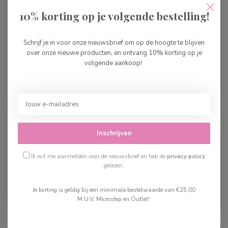
Djeco Mijn Huis Stella
10% korting op je volgende bestelling!
€24,99
Op voorraad
Schrijf je in voor onze nieuwsbrief om op de hoogte te blijven
over onze nieuwe producten, en ontvang 10% korting op je
Djeco Mijn Huis Olive
volgende aankoop!
€24,99
Op voorraad
Recent bekeken
Inschrijven
Ik wil me aanmelden voor de nieuwsbrief en heb de
privacy policy
gelezen.
Je korting is geldig bij een minimale bestelwaarde van €25,00
M.U.V. Microstep en Outlet!