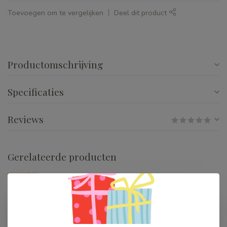
Toevoegen om te vergelijken
Deel dit product
Productomschrijving
Specificaties
Reviews
Gerelateerde producten
Djeco Mijn Huis Mia
€24,99
Op voorraad