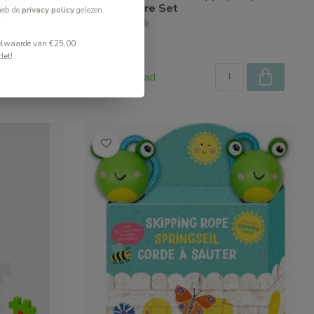
Accessoire Set
heb de
privacy policy
gelezen.
€15,99
stelwaarde van €25,00
let!
Op voorraad