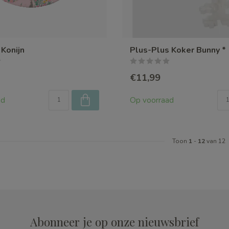
 Konijn
Plus-Plus Koker Bunny *
€11,99
ad
Op voorraad
Toon
1
-
12
van 12
Abonneer je op onze nieuwsbrief