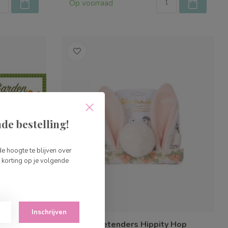
Op voorraad
de bestelling!
de hoogte te blijven over
korting op je volgende
Inschrijven
Great Pretenders Hippity Hop