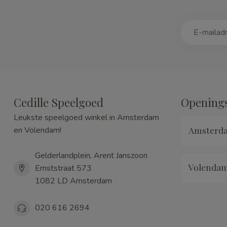
Cedille Speelgoed
Openings
Leukste speelgoed winkel in Amsterdam
Amsterd
en Volendam!
Gelderlandplein, Arent Janszoon
Volenda
Ernststraat 573
1082 LD Amsterdam
020 616 2694