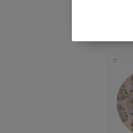
€29,99
Op voorra