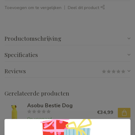
Toevoegen om te vergelijken
Deel dit product
Productomschrijving
Specificaties
Reviews
Gerelateerde producten
Asobu Bestie Dog
€34,99
Op voorraad