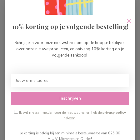
Asobu Bestie Giraffe
€34,99
Op voorraad
10% korting op je volgende bestelling!
Asobu Bestie Rocket
€34,99
Schrijf je in voor onze nieuwsbrief om op de hoogte te blijven
over onze nieuwe producten, en ontvang 10% korting op je
Op voorraad
volgende aankoop!
Asobu Bestie Panda
€34,99
Op voorraad
Inschrijven
Recent bekeken
Ik wil me aanmelden voor de nieuwsbrief en heb de
privacy policy
gelezen.
Je korting is geldig bij een minimale bestelwaarde van €25,00
M.U.V. Microstep en Outlet!