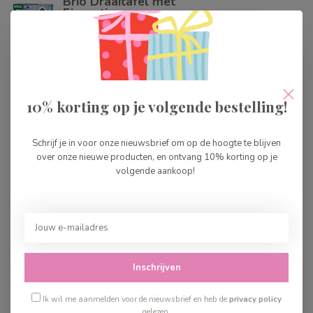
Brio Draaitafel met
Figuurtje
€24,99
Op voorraad
Brio Starter pack
€27,99
10% korting op je volgende bestelling!
Op voorraad
Schrijf je in voor onze nieuwsbrief om op de hoogte te blijven
Brio Lange Rechte Rails
over onze nieuwe producten, en ontvang 10% korting op je
volgende aankoop!
€11,99
Op voorraad
Brio
Spoorwegovergangsbord
€11,99
Inschrijven
Op voorraad
Ik wil me aanmelden voor de nieuwsbrief en heb de
privacy policy
gelezen.