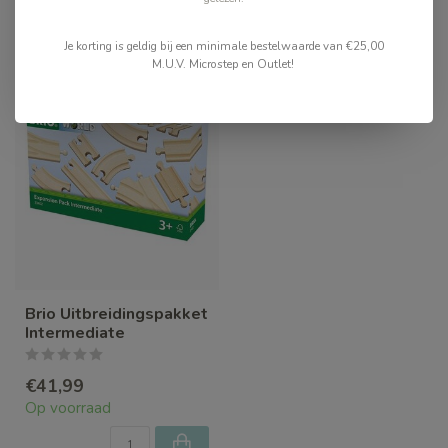
Recent bekeken
Je korting is geldig bij een minimale bestelwaarde van €25,00
M.U.V. Microstep en Outlet!
Brio Uitbreidingspakket
Intermediate
€41,99
Op voorraad