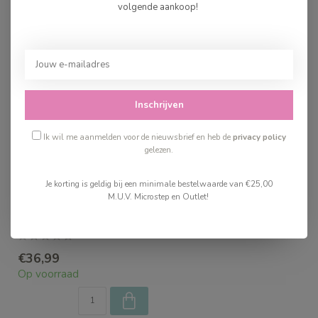
Recent bekeken
volgende aankoop!
Inschrijven
Ik wil me aanmelden voor de nieuwsbrief en heb de
privacy policy
gelezen.
Je korting is geldig bij een minimale bestelwaarde van €25,00
M.U.V. Microstep en Outlet!
Great Pretenders Cape
Spiderman/Batman
€36,99
Op voorraad