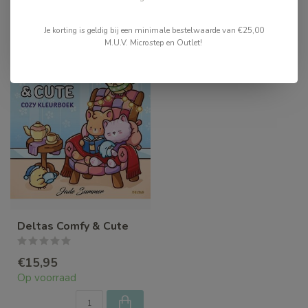
Recent bekeken
Je korting is geldig bij een minimale bestelwaarde van €25,00
M.U.V. Microstep en Outlet!
Deltas Comfy & Cute
€15,95
Op voorraad