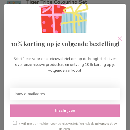
Tiger Tribe Colouring Set
Mermaid
€16,99
Op voorraad
Deltas Cozy K-pop
Kleurboek
10% korting op je volgende bestelling!
€15,95
Op voorraad
Schrijf je in voor onze nieuwsbrief om op de hoogte te blijven
over onze nieuwe producten, en ontvang 10% korting op je
Deltas Dream Horse
volgende aankoop!
Sticker Parade
€8,95
Op voorraad
Rebo Garden Cuties Cozy
Kleurboek
€5,99
Inschrijven
Op voorraad
Ik wil me aanmelden voor de nieuwsbrief en heb de
privacy policy
gelezen.