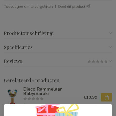
Toevoegen om te vergelijken
Deel dit product
Productomschrijving
Specificaties
Reviews
Gerelateerde producten
Djeco Rammelaar
Babymaraki
€10,99
Op voorraad