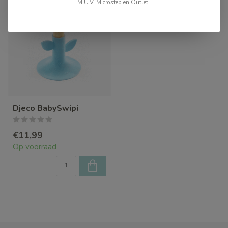
M.U.V. Microstep en Outlet!
Djeco BabySwipi
€11,99
Op voorraad