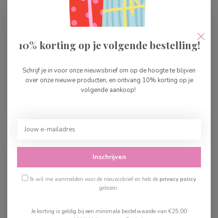
Djeco Rammelaar
Babishaki
€7,99
Op voorraad
10% korting op je volgende bestelling!
Djeco Maraca Jaguar
Schrijf je in voor onze nieuwsbrief om op de hoogte te blijven
€6,99
over onze nieuwe producten, en ontvang 10% korting op je
Op voorraad
volgende aankoop!
Djeco Rammelaar
BabyBouli
€7,99
Op voorraad
Inschrijven
Recent bekeken
Ik wil me aanmelden voor de nieuwsbrief en heb de
privacy policy
gelezen.
Je korting is geldig bij een minimale bestelwaarde van €25,00