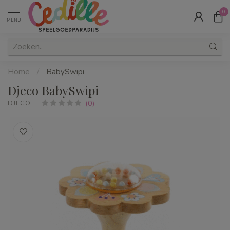
0
MENU
Home
/
BabySwipi
Djeco BabySwipi
(0)
DJECO