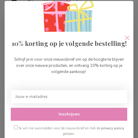
Djeco Horloge Nacht
€29,99
Op voorraad
Djeco Horloge Bladeren
10% korting op je volgende bestelling!
€29,99
Op voorraad
Schrijf je in voor onze nieuwsbrief om op de hoogte te blijven
over onze nieuwe producten, en ontvang 10% korting op je
Djeco Horloge Koala
volgende aankoop!
€29,99
Op voorraad
Djeco Digitaal Horloge
Prisma
€34,99
Inschrijven
Op voorraad
Ik wil me aanmelden voor de nieuwsbrief en heb de
privacy policy
gelezen.