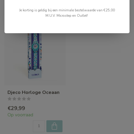
Recent bekeken
Je korting is geldig bij een minimale bestelwaarde van €25,00
M.U.V. Microstep en Outlet!
Djeco Horloge Oceaan
€29,99
Op voorraad