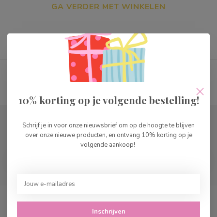
GA VERDER MET WINKELEN
Toon
1
-
0
van 0
10% korting op je volgende bestelling!
Abonneer je op onze nieuwsbrief
Schrijf je in voor onze nieuwsbrief om op de hoogte te blijven
over onze nieuwe producten, en ontvang 10% korting op je
Blijf op de hoogte over onze laatste acties
volgende aankoop!
Inschrijven
Cedille Speelgoed