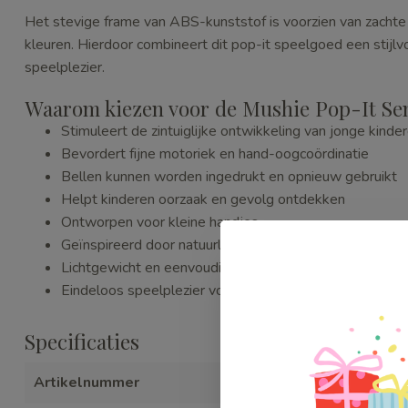
Het stevige frame van ABS-kunststof is voorzien van zachte b
kleuren. Hierdoor combineert dit pop-it speelgoed een stijlv
speelplezier.
Waarom kiezen voor de Mushie Pop-It Se
Stimuleert de zintuiglijke ontwikkeling van jonge kinde
Bevordert fijne motoriek en hand-oogcoördinatie
Bellen kunnen worden ingedrukt en opnieuw gebruikt
Helpt kinderen oorzaak en gevolg ontdekken
Ontworpen voor kleine handjes
Geïnspireerd door natuurlijke vormen en zachte kleuren
Lichtgewicht en eenvoudig mee te nemen
Eindeloos speelplezier voor baby's en peuters
Specificaties
Artikelnummer
WEBMUSMO