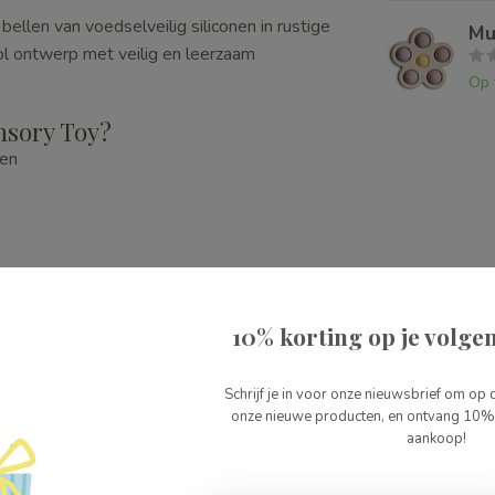
ellen van voedselveilig siliconen in rustige
Mu
ol ontwerp met veilig en leerzaam
Op 
nsory Toy?
ren
10% korting op je volgen
Schrijf je in voor onze nieuwsbrief om op 
onze nieuwe producten, en ontvang 10% 
aankoop!
T-1003