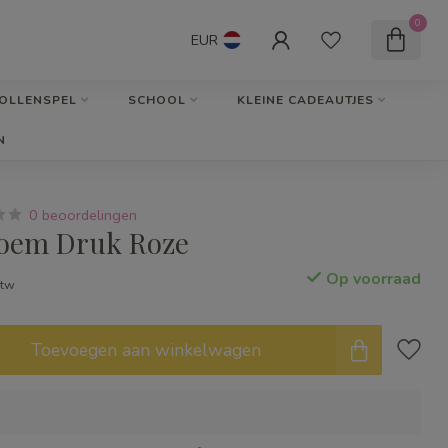
0
EUR
OLLENSPEL
SCHOOL
KLEINE CADEAUTJES
N
0 beoordelingen
loem Druk Roze
Op voorraad
btw
Toevoegen aan winkelwagen