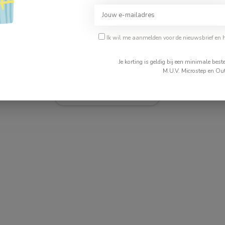
5579
T-1003
Ik wil me aanmelden voor de nieuwsbrief en 
Je korting is geldig bij een minimale be
M.U.V. Microstep en Out
Je beoordeling toevoegen