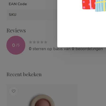
EAN Code
081005246
SKU
WEBMUSMO
Reviews
0
/
5
0
sterren op basis van
0
beoordelingen
Recent bekeken