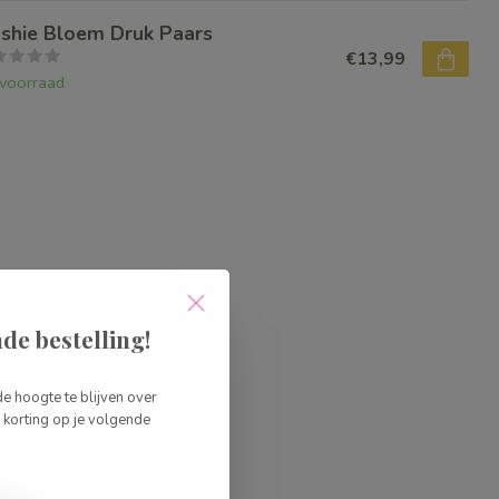
shie Bloem Druk Paars
€13,99
voorraad
de bestelling!
de hoogte te blijven over
korting op je volgende