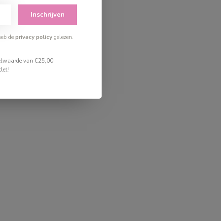
Inschrijven
heb de
privacy policy
gelezen.
stelwaarde van €25,00
let!