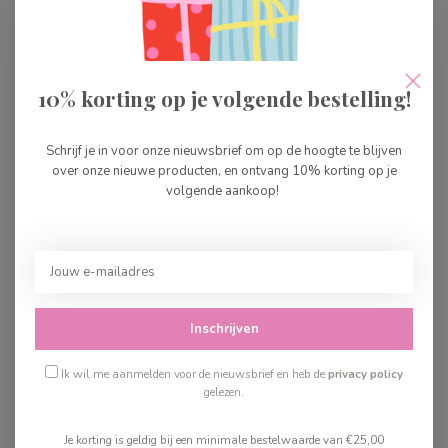
10% korting op je volgende bestelling!
Kidywolf KidyStories La
Egmont Toys Dino Lamp
Schrijf je in voor onze nieuwsbrief om op de hoogte te blijven
Fontaine
Liggend
over onze nieuwe producten, en ontvang 10% korting op je
volgende aankoop!
€4,99
€104,99
Op voorraad
Op voorraad
Inschrijven
Ik wil me aanmelden voor de nieuwsbrief en heb de
privacy policy
gelezen.
Je korting is geldig bij een minimale bestelwaarde van €25,00