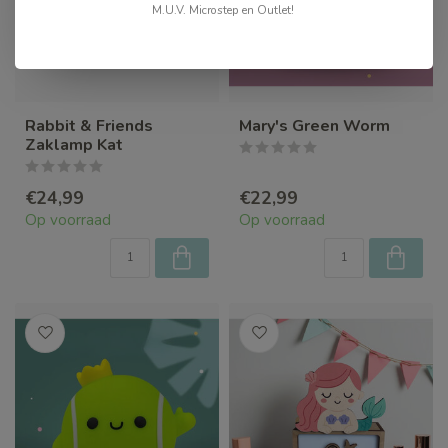
M.U.V. Microstep en Outlet!
Rabbit & Friends
Mary's Green Worm
Zaklamp Kat
€24,99
€22,99
Op voorraad
Op voorraad