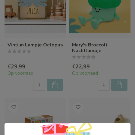
Vintiun Lampje Octopus
Mary's Broccoli
Nachtlampje
€29,99
€22,99
Op voorraad
Op voorraad