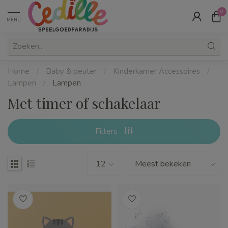
0
MENU
Home
/
Baby & peuter
/
Kinderkamer Accessoires
/
Lampen
/
Lampen
Met timer of schakelaar
Filters