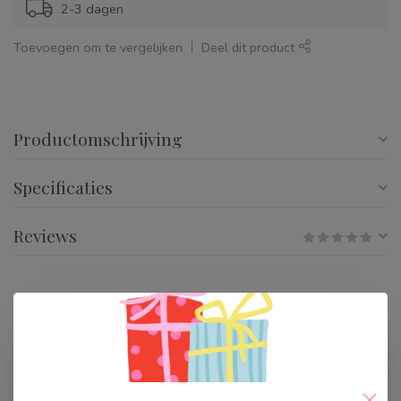
2-3 dagen
Toevoegen om te vergelijken
Deel dit product
Productomschrijving
Specificaties
Reviews
Gerelateerde producten
Great Pretenders Misty
Mermaid Dress Roze 3-4
€34,99
Op voorraad